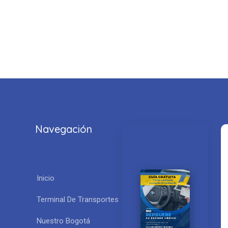
Navegación

Inicio
Terminal De Transportes
No REPRUEBES
Descarga
Nuestra Guia
Nuestro Bogotá
Gratuita con