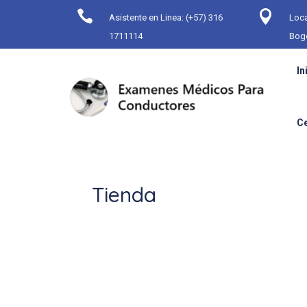


Asistente en Linea: (+57) 316
Loca
1711114
Bog
In
C
Tienda