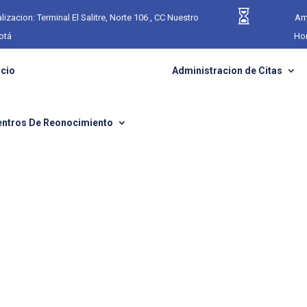

lizacion: Terminal El Salitre, Norte 106 , CC Nuestro
Am
otá
Hor
icio
Administracion de Citas
entros De Reonocimiento