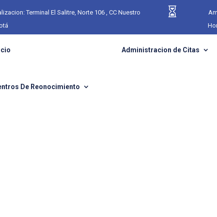

lizacion: Terminal El Salitre, Norte 106 , CC Nuestro
Am
otá
Hor
icio
Administracion de Citas
entros De Reonocimiento