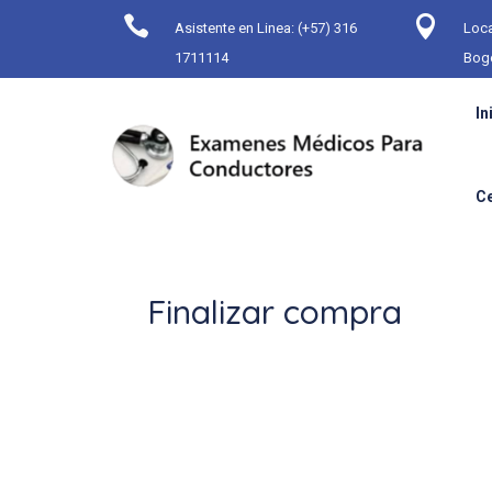


Asistente en Linea: (+57) 316
Loca
1711114
Bog
In
C
Finalizar compra