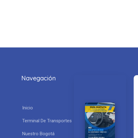
Navegación

Inicio
Terminal De Transportes
No REPRUEBES
Descarga
Nuestra Guia
Nuestro Bogotá
Gratuita con